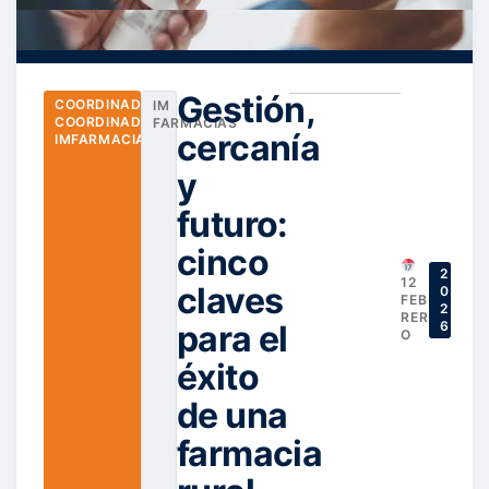
Gestión,
COORDINADOR
,
IM
COORDINADOR
FARMACIAS
cercanía
IMFARMACIAS
y
futuro:
cinco
2
12
claves
0
FEB
2
RER
para el
6
O
éxito
de una
farmacia