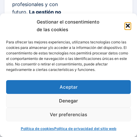
profesionales y con
futuro.
La gestión no
resta vocación, la
Gestionar el consentimiento
multiplica
. Porque
de las cookies
solo desde una
farmacia bien
Para ofrecer las mejores experiencias, utilizamos tecnologías como las
cookies para almacenar y/o acceder a la información del dispositivo. El
gestionada es
consentimiento de estas tecnologías nos permitirá procesar datos como
posible seguir
el comportamiento de navegación o las identificaciones únicas en este
sitio. No consentir o retirar el consentimiento, puede afectar
ofreciendo una
negativamente a ciertas características y funciones.
atención sanitaria
cercana, de calidad
Aceptar
y alineada con las
necesidades reales
Denegar
del entorno rural.
Ver preferencias
Política de cookies
Política de privacidad del sitio web
Leer artículo original
Descargar artículo en PDF