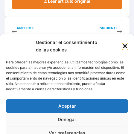
Leer artículo original
ANTERIOR
SIGUIENTE
El Instituto ConsumerHealthcare y EADA Buisness School organizan una Mesa redonda sobre cómo enamorar al consumidor
Abierto el plazo de inscripción para el primer Programa de Dirección en Consumer Healthcare de ICH-EADA
Gestionar el consentimiento
de las cookies
Para ofrecer las mejores experiencias, utilizamos tecnologías como las
cookies para almacenar y/o acceder a la información del dispositivo. El
consentimiento de estas tecnologías nos permitirá procesar datos como
el comportamiento de navegación o las identificaciones únicas en este
sitio. No consentir o retirar el consentimiento, puede afectar
negativamente a ciertas características y funciones.
Aceptar
Centro legal
Denegar
Ver preferencias