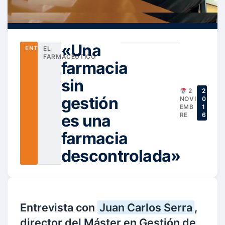
«Una
ENTREVISTAS
EL
FARMACÉUTICO
farmacia
sin
2
2
gestión
NOVI
0
EMB
1
es una
RE
6
farmacia
descontrolada»
Entrevista con
Juan Carlos Serra
,
director del Máster en Gestión de