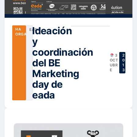
Ideación
HA
EADA
ORGANIZADO
y
coordinación
3
2
del BE
OCT
0
UBR
1
Marketing
E
3
day de
eada