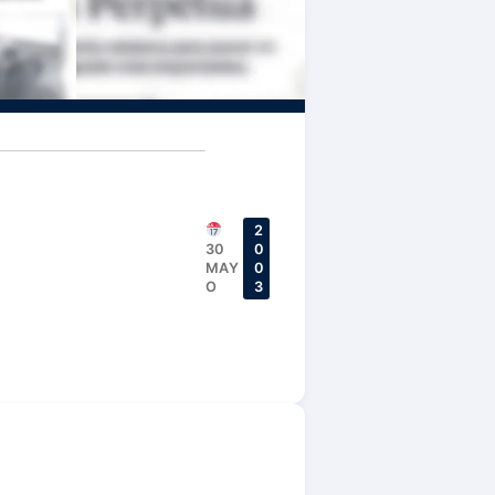
2
30
0
MAY
0
O
3